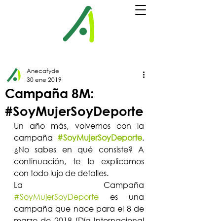
Anecafyde
30 ene 2019
Campaña 8M:
#SoyMujerSoyDeporte
Un año más, volvemos con la 
campaña 
#SoyMujerSoyDeporte
. 
¿No sabes en qué consiste? A 
continuación, te lo explicamos 
con todo lujo de detalles.
La Campaña 
#SoyMujerSoyDeporte
 es una 
campaña que nace para el 8 de 
marzo de 2018 (Día Internacional 