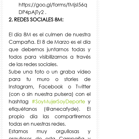
https://goo.gl/forms/fMjsI56q
DP4pAjTy2 .
2. REDES SOCIALES 8M:
El día 8M es el culmen de nuestra 
Campaña. El 8 de Marzo es el día 
que debemos juntarnos todas y 
todos para visibilizarnos a través 
de las redes sociales.
Sube una foto o un graba vídeo 
para tu muro o stories de 
Instagram, Facebook o Twitter 
(con o sin nuestra pulsera) con el 
hashtag 
#SoyMujerSoyDeporte
 y 
etiquétanos (@anecafyde). El 
propio día las compartiremos 
todas en nuestras redes.
Estamos muy orgullosas y 
orgullosos de esta Campaña y 