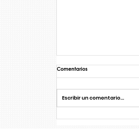
Comentarios
Escribir un comentario...
FSI Training y la
ANECAFYDE renuevan un
año más su colaboracion