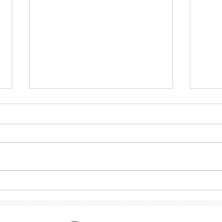
XXXI AGO UPM
La 
la P
Segu
sobr