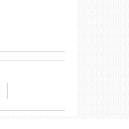
ANECAFYDE presente en
resentación del
ndo EstudioNacional
e el acceso al Empleo