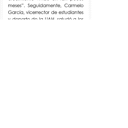
meses”. Seguidamente, Carmelo 
García, vicerrector de estudiantes 
y deporte de la UAH, saludó a los 
representantes y mostró su 
felicidad por verles de nuevo en la 
universidad alcalaína. García, 
miembro del foro nacional del 
CEDU (Consejo Estatal de Deporte 
Universitario), felicitó y animó a los 
estudiantes en su labor para 
seguir creciendo cada día.
Ver todo
Entradas recientes