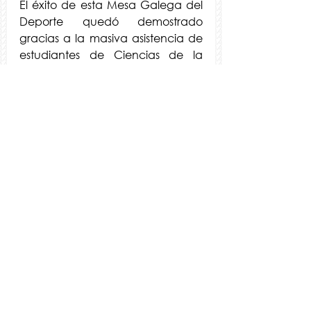
El éxito de esta Mesa Galega del 
Deporte quedó demostrado 
gracias a la masiva asistencia de 
estudiantes de Ciencias de la 
Actividad Física y del Deporte de 
Galicia. El debate, que duró casi 
tres horas, tuvo notables 
intervenciones por parte de los 
estudiantes que realizaron una 
serie de preguntas compartiendo 
con todos los asistentes sus ideas a 
cerca de la realidad profesional 
deportiva
Ver todo
Entradas recientes