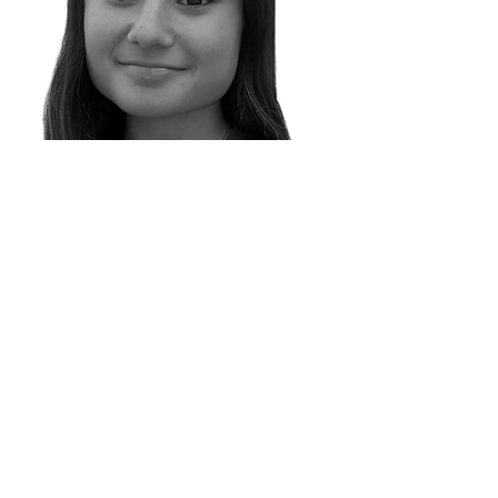
Coordinadora
Texenery Vega
¡Hola! Formar parte de
esta comisión representa
una oportunidad única
para contribuir a una
ANECAFYDE más justa,
igualitaria y unida. Mi