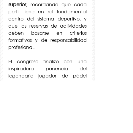
superior
, recordando que cada 
perfil tiene un rol fundamental 
dentro del sistema deportivo, y 
que las reservas de actividades 
deben basarse en criterios 
formativos y de responsabilidad 
profesional.
El congreso finalizó con una 
inspiradora ponencia del 
legendario jugador de pádel 
Fernando Belasteguín
, quien 
habló de la presión en el alto 
rendimiento, el valor de la familia 
en su carrera y la importancia de 
dar siempre el máximo esfuerzo, 
más allá de los títulos. Su 
testimonio dejó una huella 
emocional entre los asistentes, 